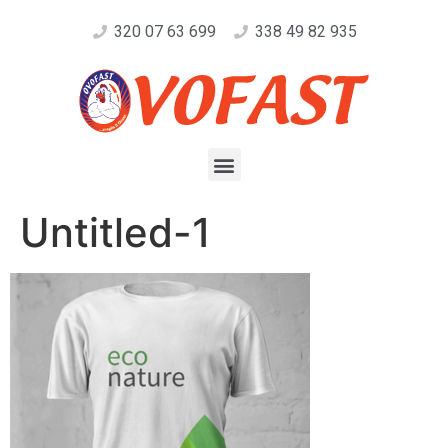
320 07 63 699
338 49 82 935
Untitled-1